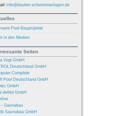
ail:
info@dauber-schwimmanlagen.de
uelles
nsere Pool-Bauprojekte
ir in den Medien
eressante Seiten
a Vogt GmbH
ROL Deutschland GmbH
puter Complete
 Pool Deutschland GnbH
otec GmbH
 delifol GmbH
oline
. – Saunabau
dö Saunabau GmbH