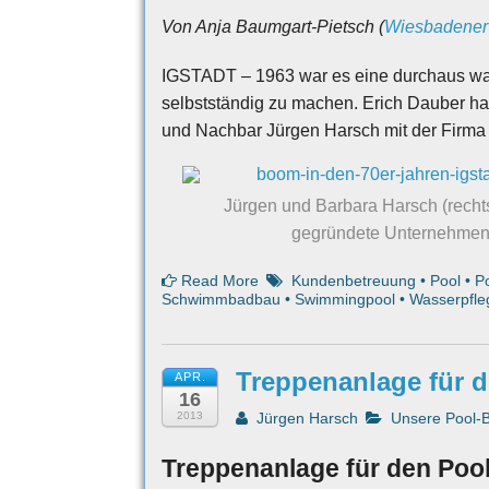
Von Anja Baumgart-Pietsch (
Wiesbadener 
IGSTADT – 1963 war es eine durchaus wa
selbstständig zu machen. Erich Dauber hat
und Nachbar Jürgen Harsch mit der Firma 
Jürgen und Barbara Harsch (rechts
gegründete Unternehmen s
Read More
Kundenbetreuung
•
Pool
•
P
Schwimmbadbau
•
Swimmingpool
•
Wasserpfle
Treppenanlage für 
APR.
16
2013
Jürgen Harsch
Unsere Pool-
Treppenanlage für den Poo