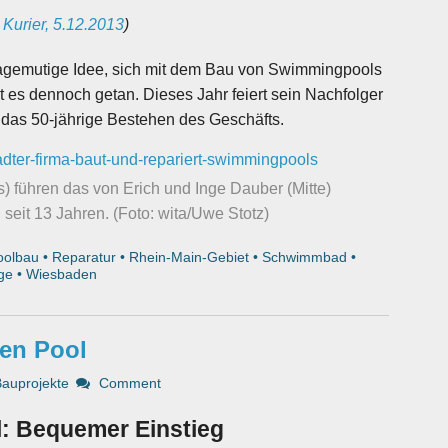
Kurier, 5.12.2013
)
gemutige Idee, sich mit dem Bau von Swimmingpools
 es dennoch getan. Dieses Jahr feiert sein Nachfolger
das 50-jährige Bestehen des Geschäfts.
) führen das von Erich und Inge Dauber (Mitte)
eit 13 Jahren. (Foto: wita/Uwe Stotz)
oolbau
•
Reparatur
•
Rhein-Main-Gebiet
•
Schwimmbad
•
ge
•
Wiesbaden
den Pool
Bauprojekte
Comment
l: Bequemer Einstieg