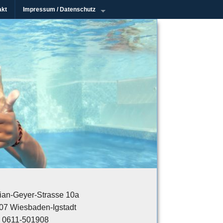
akt
Impressum / Datenschutz
rian-Geyer-Strasse 10a
07 Wiesbaden-Igstadt
.: 0611-501908