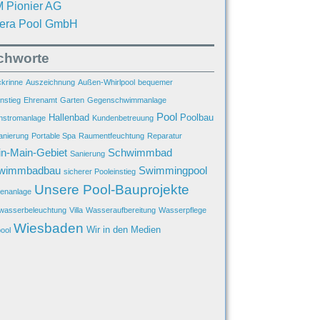
 Pionier AG
iera Pool GmbH
ichworte
krinne
Auszeichnung
Außen-Whirlpool
bequemer
nstieg
Ehrenamt
Garten
Gegenschwimmanlage
Pool
Hallenbad
Poolbau
stromanlage
Kundenbetreuung
anierung
Portable Spa
Raumentfeuchtung
Reparatur
n-Main-Gebiet
Schwimmbad
Sanierung
wimmbadbau
Swimmingpool
sicherer Pooleinstieg
Unsere Pool-Bauprojekte
enanlage
wasserbeleuchtung
Villa
Wasseraufbereitung
Wasserpflege
Wiesbaden
Wir in den Medien
ool