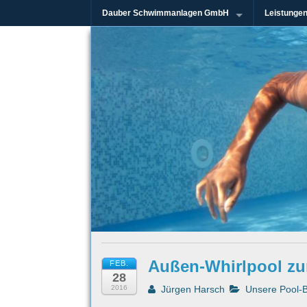
Dauber Schwimmanlagen GmbH
Leistunge
Seit mehr als 45 Jahren im Rhein-Mai
Dauber Schw
Außen-Whirlpool z
FEB.
28
2016
Jürgen Harsch
Unsere Pool-