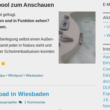
lpool zum Anschauen
E-M
 gefragt.
Akt
en und in Funktion sehen?
U
nen.
W
Überlegung selbst einen Außen-
mit jeder in Natura sieht und
Int
ch der Schwimmbadsaison konnten
Aqu
BAY
.
Com
D&W
Spa
•
Whirlpool
•
Wiesbaden
din
DLW
bad in Wiesbaden
Erg
J.K
Bauprojekte
1 Kommentar
Nor