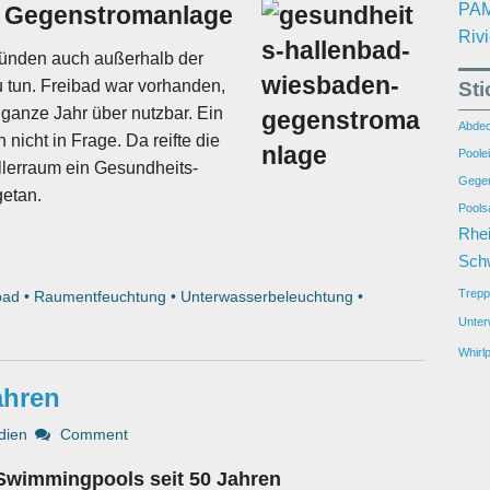
PAM
t Gegenstromanlage
Riv
ründen auch außerhalb der
u tun. Freibad war vorhanden,
St
 ganze Jahr über nutzbar. Ein
Abdec
icht in Frage. Da reifte die
Poolei
llerraum ein Gesundheits-
Gegen
getan.
Pools
Rhei
Sch
Trepp
bad
•
Raumentfeuchtung
•
Unterwasserbeleuchtung
•
Unter
Whirlp
ahren
dien
Comment
t Swimmingpools seit 50 Jahren