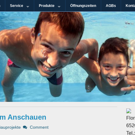
n
Service
Produkte
Öffnungszeiten
AGBs
Kont
n-Gebiet
immanlagen GmbH
um Anschauen
Flo
652
Bauprojekte
Comment
Tel