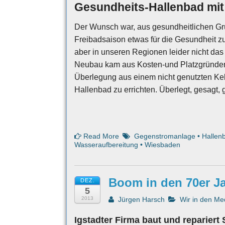
Gesundheits-Hallenbad mi
Der Wunsch war, aus gesundheitlichen G
Freibadsaison etwas für die Gesundheit z
aber in unseren Regionen leider nicht das
Neubau kam aus Kosten-und Platzgründen n
Überlegung aus einem nicht genutzten Ke
Hallenbad zu errichten. Überlegt, gesagt, 
Read More
Gegenstromanlage
•
Hallen
Wasseraufbereitung
•
Wiesbaden
Boom in den 70er J
DEZ.
5
2013
Jürgen Harsch
Wir in den Me
Igstadter Firma baut und reparier