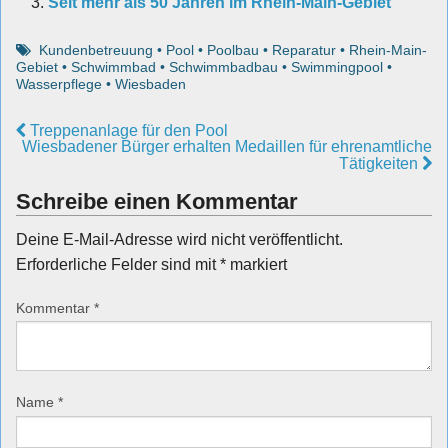
Seit mehr als 50 Jahren im Rhein-Main-Gebiet
Kundenbetreuung
•
Pool
•
Poolbau
•
Reparatur
•
Rhein-Main-
Gebiet
•
Schwimmbad
•
Schwimmbadbau
•
Swimmingpool
•
Wasserpflege
•
Wiesbaden
Treppenanlage für den Pool
Wiesbadener Bürger erhalten Medaillen für ehrenamtliche
Tätigkeiten
Schreibe einen Kommentar
Deine E-Mail-Adresse wird nicht veröffentlicht.
Erforderliche Felder sind mit
*
markiert
Kommentar
*
Name
*