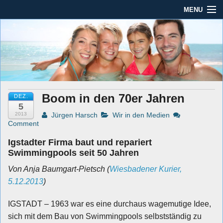
MENU
Seit mehr als 45 Jahren im Rhein-Main-Gebiet
Dauber Schwimmanlagen
Dauber Schwimmanlagen GmbH
GmbH
Leistungen
Service
Boom in den 70er Jahren
DEZ.
Produkte
5
2013
Jürgen Harsch
Wir in den Medien
Öffnungszeiten
Comment
Igstadter Firma baut und repariert
AGBs
Swimmingpools seit 50 Jahren
Kontakt
Von Anja Baumgart-Pietsch (
Wiesbadener Kurier,
5.12.2013
)
Impressum / Datenschutz
IGSTADT – 1963 war es eine durchaus wagemutige Idee,
sich mit dem Bau von Swimmingpools selbstständig zu