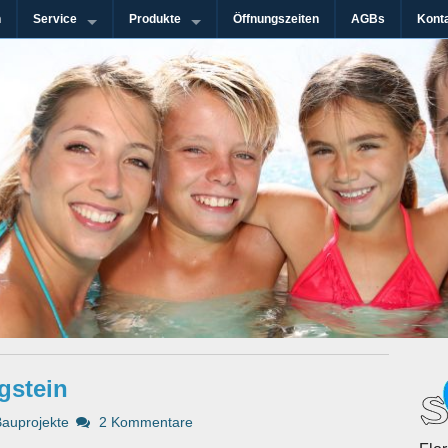
n
Service
Produkte
Öffnungszeiten
AGBs
Kont
n-Gebiet
immanlagen GmbH
gstein
Bauprojekte
2 Kommentare