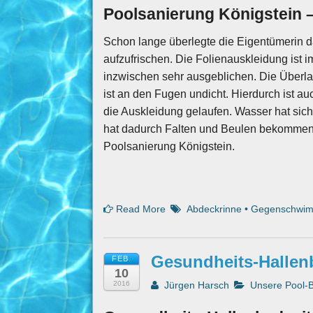
Poolsanierung Königstein 
Schon
lange überlegte die Eigentümerin 
aufzufrischen. Die Folienauskleidung ist i
inzwischen sehr ausgeblichen. Die Überla
ist an den Fugen undicht. Hierdurch ist 
die Auskleidung gelaufen. Wasser hat sic
hat dadurch Falten und Beulen bekommen. 
Poolsanierung Königstein.
Read More
Abdeckrinne
•
Gegenschwim
Gesundheits-Hallen
FEB.
10
2016
Jürgen Harsch
Unsere Pool-