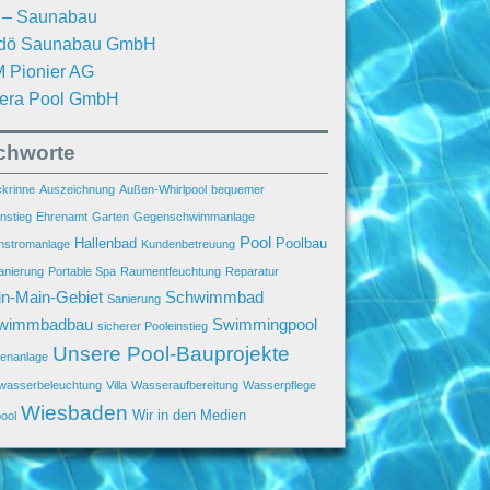
. – Saunabau
dö Saunabau GmbH
 Pionier AG
iera Pool GmbH
ichworte
krinne
Auszeichnung
Außen-Whirlpool
bequemer
nstieg
Ehrenamt
Garten
Gegenschwimmanlage
Pool
Hallenbad
Poolbau
stromanlage
Kundenbetreuung
anierung
Portable Spa
Raumentfeuchtung
Reparatur
n-Main-Gebiet
Schwimmbad
Sanierung
wimmbadbau
Swimmingpool
sicherer Pooleinstieg
Unsere Pool-Bauprojekte
enanlage
wasserbeleuchtung
Villa
Wasseraufbereitung
Wasserpflege
Wiesbaden
Wir in den Medien
ool