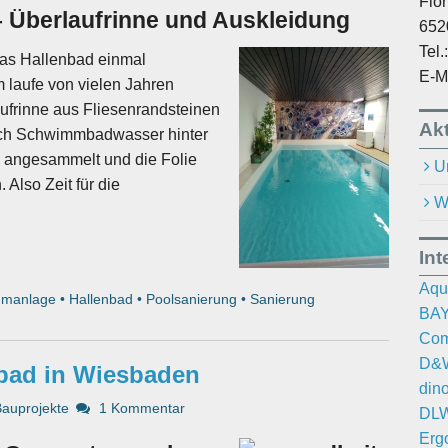
Flo
– Überlaufrinne und Auskleidung
652
Tel
das Hallenbad einmal
E-M
m laufe von vielen Jahren
ufrinne aus Fliesenrandsteinen
Akt
auch Schwimmbadwasser hinter
h angesammelt und die Folie
U
Also Zeit für die
W
Int
Aqu
manlage
•
Hallenbad
•
Poolsanierung
•
Sanierung
BAY
Com
D&W
bad in Wiesbaden
din
Bauprojekte
1 Kommentar
DLW
Erg