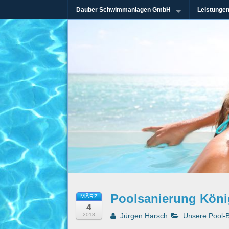
Dauber Schwimmanlagen GmbH
Leistunge
Seit mehr als 45 Jahren im Rhein-Mai
Dauber Schw
Poolsanierung Köni
MÄRZ
4
2018
Jürgen Harsch
Unsere Pool-