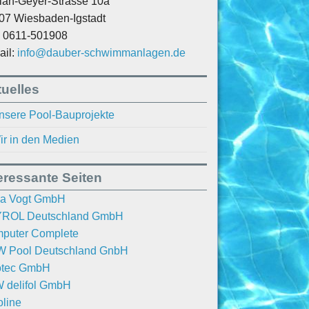
rian-Geyer-Strasse 10a
07 Wiesbaden-Igstadt
.: 0611-501908
ail:
info@dauber-schwimmanlagen.de
uelles
nsere Pool-Bauprojekte
ir in den Medien
eressante Seiten
a Vogt GmbH
ROL Deutschland GmbH
puter Complete
 Pool Deutschland GnbH
otec GmbH
 delifol GmbH
oline