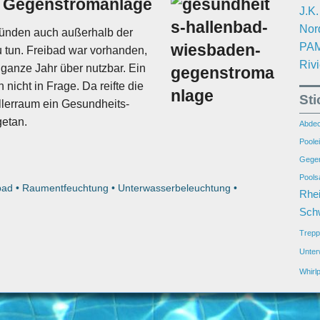
t Gegenstromanlage
J.K
Nor
ründen auch außerhalb der
PAM
u tun. Freibad war vorhanden,
Riv
 ganze Jahr über nutzbar. Ein
icht in Frage. Da reifte die
St
llerraum ein Gesundheits-
getan.
Abdec
Poolei
Gegen
Pools
bad
•
Raumentfeuchtung
•
Unterwasserbeleuchtung
•
Rhei
Sch
Trepp
Unter
Whirlp