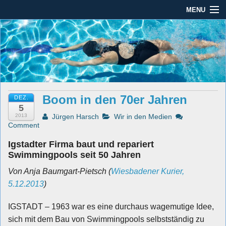
MENU
Seit mehr als 45 Jahren im Rhein-Main-Gebiet
Dauber Schwimmanlagen
Dauber Schwimmanlagen GmbH
GmbH
Leistungen
Service
Boom in den 70er Jahren
DEZ.
Produkte
5
2013
Jürgen Harsch
Wir in den Medien
Öffnungszeiten
Comment
Igstadter Firma baut und repariert
AGBs
Swimmingpools seit 50 Jahren
Kontakt
Von Anja Baumgart-Pietsch (
Wiesbadener Kurier,
5.12.2013
)
Impressum / Datenschutz
IGSTADT – 1963 war es eine durchaus wagemutige Idee,
sich mit dem Bau von Swimmingpools selbstständig zu