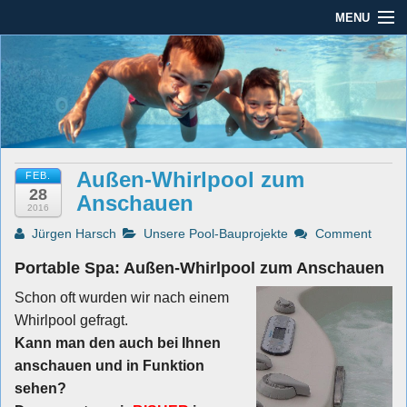
MENU
Seit mehr als 45 Jahren im Rhein-Main-Gebiet
Dauber Schwimmanlagen
Dauber Schwimmanlagen GmbH
GmbH
Leistungen
Service
Außen-Whirlpool zum
FEB.
Produkte
28
Anschauen
2016
Öffnungszeiten
Jürgen Harsch
Unsere Pool-Bauprojekte
Comment
AGBs
Portable Spa: Außen-Whirlpool zum Anschauen
Schon oft wurden wir nach einem
Kontakt
Whirlpool gefragt.
Impressum / Datenschutz
Kann man den auch bei Ihnen
anschauen und in Funktion
sehen?