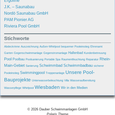
Ergoline
J.K. – Saunabau
Nordö Saunabau GmbH
PAM Pionier AG
Riviera Pool GmbH
Stichworte
Abdeckrinne
Auszeichnung
Außen-Whirlpool
bequemer Pooleinstieg
Ehrenamt
Hallenbad
Garten
Gegenschwimmanlage
Gegenstromanlage
Kundenbetreuung
Pool
Rhein-
Poolbau
Poolsanierung
Portable Spa
Raumentfeuchtung
Reparatur
Main-Gebiet
Schwimmbad
Schwimmbadbau
Sanierung
sicherer
Unsere Pool-
Swimmingpool
Pooleinstieg
Treppenanlage
Bauprojekte
Unterwasserbeleuchtung
Villa
Wasseraufbereitung
Wiesbaden
Wir in den Medien
Wasserpflege
Whirlpool
© 2026
Dauber Schwimmanlagen GmbH
Polaris Theme