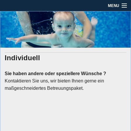
MENU
Seit mehr als 45 Jahren im Rhein-Main-Gebiet
Dauber Schwimmanlagen
Dauber Schwimmanlagen GmbH
GmbH
Leistungen
Service
Individuell
Produkte
Öffnungszeiten
Sie haben andere oder speziellere Wünsche ?
Kontaktieren Sie uns, wir bieten Ihnen gerne ein
AGBs
maßgeschneidertes Betreuungspaket.
Kontakt
Impressum / Datenschutz