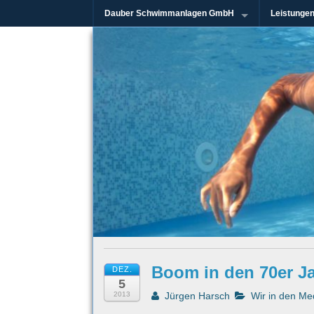
Dauber Schwimmanlagen GmbH
Leistunge
Seit mehr als 45 Jahren im Rhein-Mai
Dauber Schw
Boom in den 70er J
DEZ.
5
2013
Jürgen Harsch
Wir in den Me