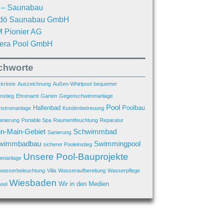
. – Saunabau
dö Saunabau GmbH
 Pionier AG
iera Pool GmbH
ichworte
krinne
Auszeichnung
Außen-Whirlpool
bequemer
nstieg
Ehrenamt
Garten
Gegenschwimmanlage
Pool
Hallenbad
Poolbau
stromanlage
Kundenbetreuung
anierung
Portable Spa
Raumentfeuchtung
Reparatur
n-Main-Gebiet
Schwimmbad
Sanierung
wimmbadbau
Swimmingpool
sicherer Pooleinstieg
Unsere Pool-Bauprojekte
enanlage
wasserbeleuchtung
Villa
Wasseraufbereitung
Wasserpflege
Wiesbaden
Wir in den Medien
ool