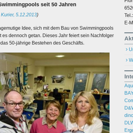
Flo
t Swimmingpools seit 50 Jahren
652
Kurier, 5.12.2013
)
Tel
E-M
gemutige Idee, sich mit dem Bau von Swimmingpools
 es dennoch getan. Dieses Jahr feiert sein Nachfolger
Akt
das 50-jährige Bestehen des Geschäfts.
U
W
Int
Aqu
BAY
Com
D&W
din
DLW
Erg