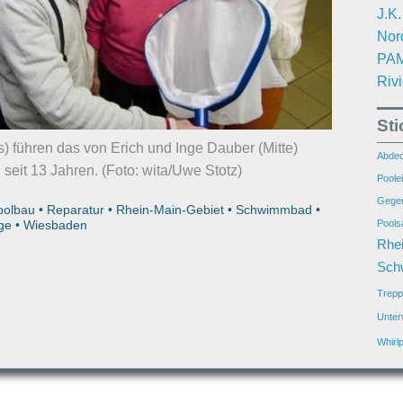
J.K
Nor
PAM
Riv
St
) führen das von Erich und Inge Dauber (Mitte)
Abdec
eit 13 Jahren. (Foto: wita/Uwe Stotz)
Poolei
Gegen
oolbau
•
Reparatur
•
Rhein-Main-Gebiet
•
Schwimmbad
•
ge
•
Wiesbaden
Pools
Rhei
Sch
Trepp
Unter
Whirlp