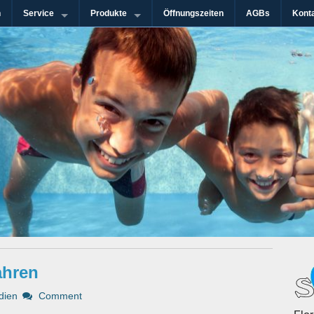
n
Service
Produkte
Öffnungszeiten
AGBs
Kont
n-Gebiet
immanlagen GmbH
ahren
dien
Comment