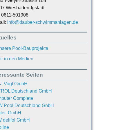
rian-Geyer-Strasse 10a
07 Wiesbaden-Igstadt
.: 0611-501908
ail:
info@dauber-schwimmanlagen.de
uelles
nsere Pool-Bauprojekte
ir in den Medien
eressante Seiten
a Vogt GmbH
ROL Deutschland GmbH
puter Complete
 Pool Deutschland GnbH
otec GmbH
 delifol GmbH
oline