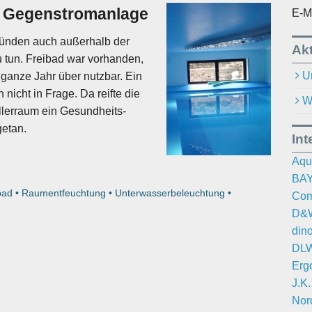
t Gegenstromanlage
E-M
ründen auch außerhalb der
Akt
u tun. Freibad war vorhanden,
U
 ganze Jahr über nutzbar. Ein
icht in Frage. Da reifte die
W
llerraum ein Gesundheits-
getan.
Int
Aqu
BAY
bad
•
Raumentfeuchtung
•
Unterwasserbeleuchtung
•
Com
D&W
din
DLW
Erg
J.K
Nor