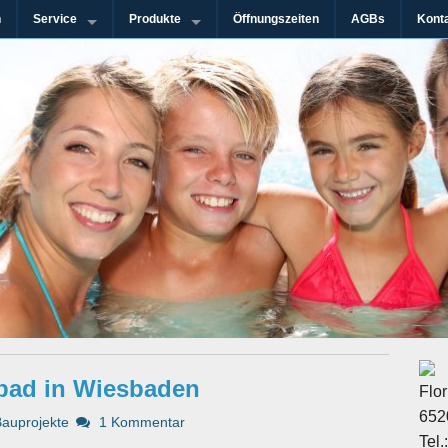
n
Service
Produkte
Öffnungszeiten
AGBs
Kont
n-Gebiet
immanlagen GmbH
bad in Wiesbaden
Flo
652
Bauprojekte
1 Kommentar
Tel