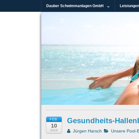
Dauber Schwimmanlagen GmbH
Leistunge
Seit mehr als 45 Jahren im Rhein-Mai
Dauber Schw
Gesundheits-Hallen
FEB.
10
2016
Jürgen Harsch
Unsere Pool-