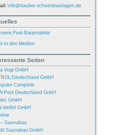
ail:
info@dauber-schwimmanlagen.de
uelles
nsere Pool-Bauprojekte
ir in den Medien
eressante Seiten
a Vogt GmbH
ROL Deutschland GmbH
puter Complete
 Pool Deutschland GnbH
otec GmbH
 delifol GmbH
oline
. – Saunabau
dö Saunabau GmbH