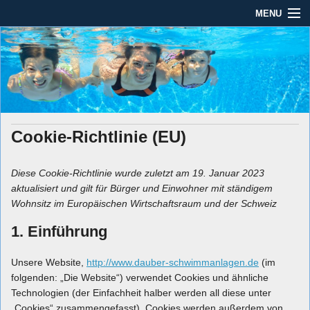
MENU
Seit mehr als 45 Jahren im Rhein-Main-Gebiet
Dauber Schwimmanlagen
Dauber Schwimmanlagen GmbH
GmbH
Leistungen
Service
Cookie-Richtlinie (EU)
Produkte
Öffnungszeiten
Diese Cookie-Richtlinie wurde zuletzt am 19. Januar 2023
aktualisiert und gilt für Bürger und Einwohner mit ständigem
AGBs
Wohnsitz im Europäischen Wirtschaftsraum und der Schweiz
1. Einführung
Kontakt
Impressum / Datenschutz
Unsere Website,
http://www.dauber-schwimmanlagen.de
(im
folgenden: „Die Website“) verwendet Cookies und ähnliche
Technologien (der Einfachheit halber werden all diese unter
„Cookies“ zusammengefasst). Cookies werden außerdem von