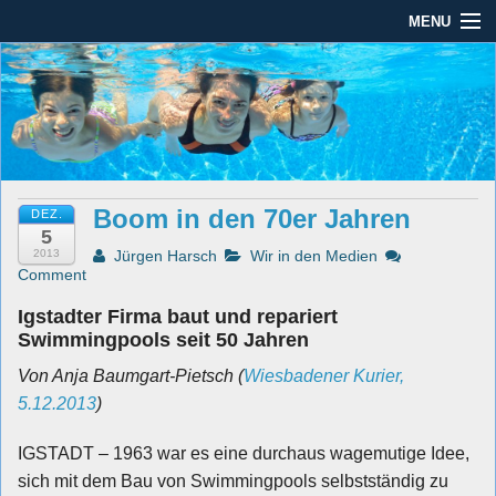
MENU
Seit mehr als 45 Jahren im Rhein-Main-Gebiet
Dauber Schwimmanlagen
Dauber Schwimmanlagen GmbH
GmbH
Leistungen
Service
Boom in den 70er Jahren
DEZ.
Produkte
5
2013
Jürgen Harsch
Wir in den Medien
Öffnungszeiten
Comment
Igstadter Firma baut und repariert
AGBs
Swimmingpools seit 50 Jahren
Kontakt
Von Anja Baumgart-Pietsch (
Wiesbadener Kurier,
5.12.2013
)
Impressum / Datenschutz
IGSTADT – 1963 war es eine durchaus wagemutige Idee,
sich mit dem Bau von Swimmingpools selbstständig zu