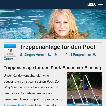
MENU
Seit mehr als 45 Jahren im Rhein-Main-Gebiet
Dauber Schwimmanlagen
Dauber Schwimmanlagen GmbH
GmbH
Leistungen
Service
Treppenanlage für den Pool
APR.
Produkte
16
2013
Jürgen Harsch
Unsere Pool-Bauprojekte
Öffnungszeiten
Comment
Treppenanlage für den Pool: Bequemer Einstieg
AGBs
Unser Kunde wünschte sich einen
Kontakt
bequemeren Einstieg in seinen Pool. Der
Weg über die vorhandene Leiter war mit
Impressum / Datenschutz
den Jahren doch etwas anstrengend
geworden.
Unsere Empfehlung war eine
Treppenanlage
für den Pool. Durch die