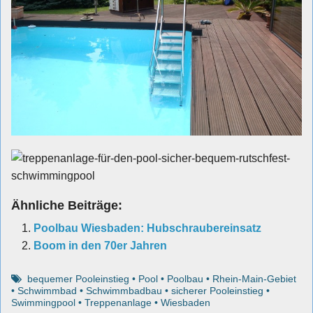
Ähnliche Beiträge:
Poolbau Wiesbaden: Hubschraubereinsatz
Boom in den 70er Jahren
bequemer Pooleinstieg
•
Pool
•
Poolbau
•
Rhein-Main-Gebiet
•
Schwimmbad
•
Schwimmbadbau
•
sicherer Pooleinstieg
•
Swimmingpool
•
Treppenanlage
•
Wiesbaden