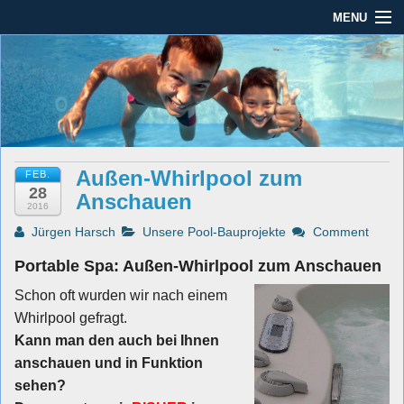
MENU
Seit mehr als 45 Jahren im Rhein-Main-Gebiet
Dauber Schwimmanlagen
Dauber Schwimmanlagen GmbH
GmbH
Leistungen
Service
Außen-Whirlpool zum
FEB.
Produkte
28
Anschauen
2016
Öffnungszeiten
Jürgen Harsch
Unsere Pool-Bauprojekte
Comment
AGBs
Portable Spa: Außen-Whirlpool zum Anschauen
Schon oft wurden wir nach einem
Kontakt
Whirlpool gefragt.
Impressum / Datenschutz
Kann man den auch bei Ihnen
anschauen und in Funktion
sehen?