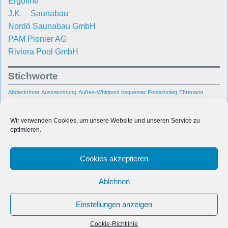
Ergoline
J.K. – Saunabau
Nordö Saunabau GmbH
PAM Pionier AG
Riviera Pool GmbH
Stichworte
Abdeckrinne
Auszeichnung
Außen-Whirlpool
bequemer Pooleinstieg
Ehrenamt
Hallenbad
Garten
Gegenschwimmanlage
Gegenstromanlage
Kundenbetreuung
Pool
Rhein-
Poolbau
Poolsanierung
Portable Spa
Raumentfeuchtung
Reparatur
Wir verwenden Cookies, um unsere Website und unseren Service zu
Main-Gebiet
Schwimmbad
Schwimmbadbau
optimieren.
Sanierung
sicherer
Unsere Pool-
Swimmingpool
Pooleinstieg
Treppenanlage
Bauprojekte
Cookies akzeptieren
Unterwasserbeleuchtung
Villa
Wasseraufbereitung
Wiesbaden
Wir in den Medien
Wasserpflege
Whirlpool
Ablehnen
Einstellungen anzeigen
© 2026
Dauber Schwimmanlagen GmbH
Cookie-Richtlinie
Polaris Theme