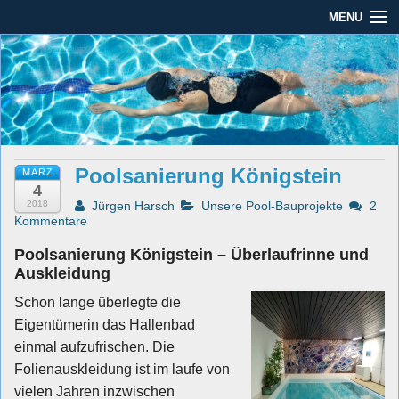
MENU
Seit mehr als 45 Jahren im Rhein-Main-Gebiet
Dauber Schwimmanlagen
Dauber Schwimmanlagen GmbH
GmbH
Leistungen
Service
Poolsanierung Königstein
MÄRZ
Produkte
4
2018
Jürgen Harsch
Unsere Pool-Bauprojekte
2
Öffnungszeiten
Kommentare
Poolsanierung Königstein – Überlaufrinne und
AGBs
Auskleidung
Kontakt
Schon
lange überlegte die
Eigentümerin das Hallenbad
Impressum / Datenschutz
einmal aufzufrischen. Die
Folienauskleidung ist im laufe von
vielen Jahren inzwischen