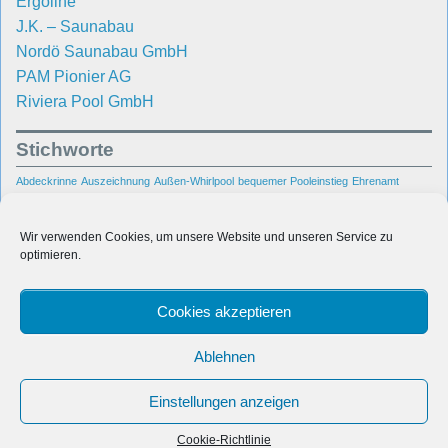
Ergoline
J.K. – Saunabau
Nordö Saunabau GmbH
PAM Pionier AG
Riviera Pool GmbH
Stichworte
Abdeckrinne
Auszeichnung
Außen-Whirlpool
bequemer Pooleinstieg
Ehrenamt
Hallenbad
Garten
Gegenschwimmanlage
Gegenstromanlage
Kundenbetreuung
Pool
Rhein-
Poolbau
Poolsanierung
Portable Spa
Raumentfeuchtung
Reparatur
Wir verwenden Cookies, um unsere Website und unseren Service zu
Main-Gebiet
Schwimmbad
Schwimmbadbau
optimieren.
Sanierung
sicherer
Unsere Pool-
Swimmingpool
Pooleinstieg
Treppenanlage
Bauprojekte
Cookies akzeptieren
Unterwasserbeleuchtung
Villa
Wasseraufbereitung
Wiesbaden
Wir in den Medien
Wasserpflege
Whirlpool
Ablehnen
Einstellungen anzeigen
© 2026
Dauber Schwimmanlagen GmbH
Cookie-Richtlinie
Polaris Theme