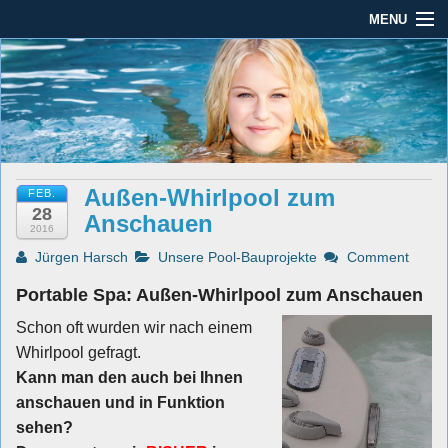
MENU
Seit mehr als 45 Jahren im Rhein-Main-Gebiet
Dauber Schwimmanlagen
Dauber Schwimmanlagen GmbH
GmbH
Leistungen
Service
Außen-Whirlpool zum
FEB.
Produkte
28
Anschauen
2016
Öffnungszeiten
Jürgen Harsch
Unsere Pool-Bauprojekte
Comment
AGBs
Portable Spa: Außen-Whirlpool zum Anschauen
Schon oft wurden wir nach einem
Kontakt
Whirlpool gefragt.
Impressum / Datenschutz
Kann man den auch bei Ihnen
anschauen und in Funktion
sehen?