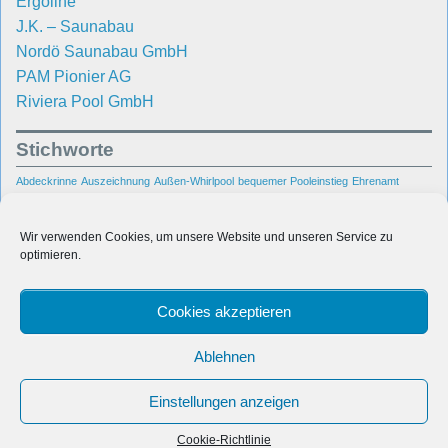
Ergoline
J.K. – Saunabau
Nordö Saunabau GmbH
PAM Pionier AG
Riviera Pool GmbH
Stichworte
Abdeckrinne
Auszeichnung
Außen-Whirlpool
bequemer Pooleinstieg
Ehrenamt
Hallenbad
Garten
Gegenschwimmanlage
Gegenstromanlage
Kundenbetreuung
Pool
Rhein-
Poolbau
Poolsanierung
Portable Spa
Raumentfeuchtung
Reparatur
Wir verwenden Cookies, um unsere Website und unseren Service zu
Main-Gebiet
Schwimmbad
Schwimmbadbau
optimieren.
Sanierung
sicherer
Unsere Pool-
Swimmingpool
Pooleinstieg
Treppenanlage
Bauprojekte
Cookies akzeptieren
Unterwasserbeleuchtung
Villa
Wasseraufbereitung
Wiesbaden
Wir in den Medien
Wasserpflege
Whirlpool
Ablehnen
Einstellungen anzeigen
© 2026
Dauber Schwimmanlagen GmbH
Cookie-Richtlinie
Polaris Theme