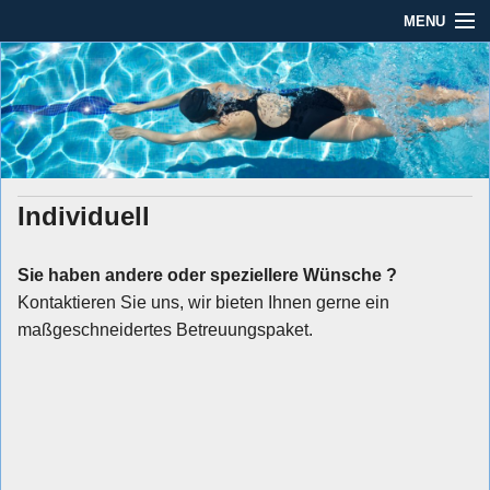
MENU
Seit mehr als 45 Jahren im Rhein-Main-Gebiet
Dauber Schwimmanlagen
Dauber Schwimmanlagen GmbH
GmbH
Leistungen
Service
Individuell
Produkte
Öffnungszeiten
Sie haben andere oder speziellere Wünsche ?
Kontaktieren Sie uns, wir bieten Ihnen gerne ein
AGBs
maßgeschneidertes Betreuungspaket.
Kontakt
Impressum / Datenschutz