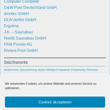
Computer Complete
D&W Pool Deutschland GnbH
dinotec GmbH
DLW delifol GmbH
Ergoline
J.K. – Saunabau
Nordö Saunabau GmbH
PAM Pionier AG
Riviera Pool GmbH
Stichworte
Abdeckrinne
Auszeichnung
Außen-Whirlpool
bequemer Pooleinstieg
Ehrenamt
Hallenbad
Garten
Gegenschwimmanlage
Gegenstromanlage
Kundenbetreuung
Pool
Rhein-
Poolbau
Poolsanierung
Portable Spa
Raumentfeuchtung
Reparatur
Wir verwenden Cookies, um unsere Website und unseren Service zu
Main-Gebiet
Schwimmbad
Schwimmbadbau
optimieren.
Sanierung
sicherer
Unsere Pool-
Swimmingpool
Pooleinstieg
Treppenanlage
Bauprojekte
Cookies akzeptieren
Unterwasserbeleuchtung
Villa
Wasseraufbereitung
Wiesbaden
Wir in den Medien
Wasserpflege
Whirlpool