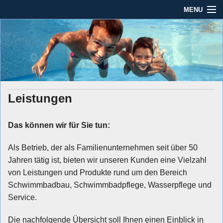
MENU
Seit mehr als 45 Jahren im Rhein-Main-Gebiet
Dauber Schwimmanlagen
Dauber Schwimmanlagen GmbH
GmbH
Leistungen
Service
Leistungen
Produkte
Öffnungszeiten
Das können wir für Sie tun:
AGBs
Als Betrieb, der als Familienunternehmen seit über 50
Jahren tätig ist, bieten wir unseren Kunden eine Vielzahl
Kontakt
von Leistungen und Produkte rund um den Bereich
Schwimmbadbau, Schwimmbadpflege, Wasserpflege und
Impressum / Datenschutz
Service.
Die nachfolgende Übersicht soll Ihnen einen Einblick in