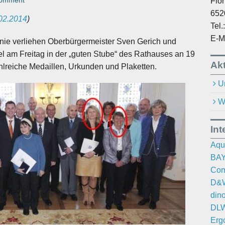
omment
Flo
652
02.2014
)
Tel
E-M
ie verliehen Oberbürgermeister Sven Gerich und
l am Freitag in der „guten Stube“ des Rathauses an 19
Akt
lreiche Medaillen, Urkunden und Plaketten.
U
W
Int
Aqu
BAY
Com
D&W
din
DLW
Erg