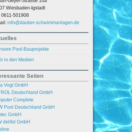
rian-Geyer-Strasse 10a
07 Wiesbaden-Igstadt
.: 0611-501908
ail:
info@dauber-schwimmanlagen.de
uelles
nsere Pool-Bauprojekte
ir in den Medien
eressante Seiten
a Vogt GmbH
ROL Deutschland GmbH
puter Complete
 Pool Deutschland GnbH
otec GmbH
 delifol GmbH
oline