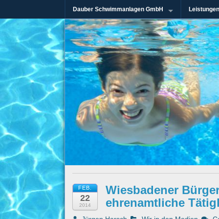
Dauber Schwimmanlagen GmbH
Leistunge
Seit mehr als 45 Jahren im Rhein-Mai
Dauber Schw
Wiesbadener Bürger 
FEB.
22
ehrenamtliche Tätig
2014