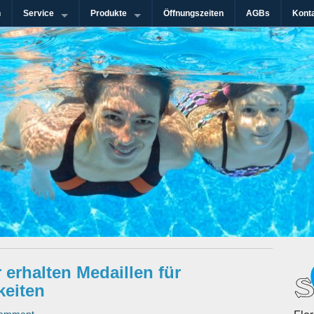
n
Service
Produkte
Öffnungszeiten
AGBs
Kont
n-Gebiet
immanlagen GmbH
erhalten Medaillen für
keiten