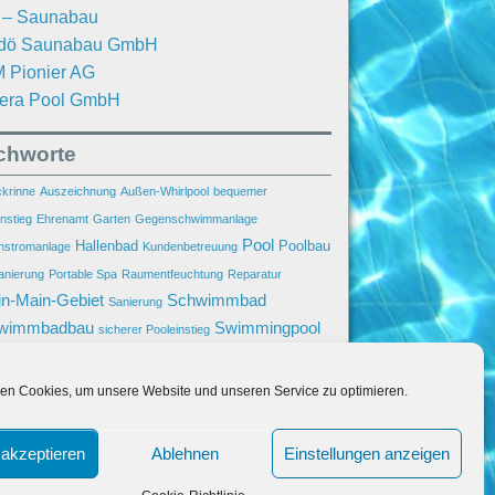
. – Saunabau
dö Saunabau GmbH
 Pionier AG
iera Pool GmbH
ichworte
krinne
Auszeichnung
Außen-Whirlpool
bequemer
nstieg
Ehrenamt
Garten
Gegenschwimmanlage
Pool
Hallenbad
Poolbau
stromanlage
Kundenbetreuung
anierung
Portable Spa
Raumentfeuchtung
Reparatur
n-Main-Gebiet
Schwimmbad
Sanierung
wimmbadbau
Swimmingpool
sicherer Pooleinstieg
Unsere Pool-Bauprojekte
enanlage
wasserbeleuchtung
Villa
Wasseraufbereitung
Wasserpflege
en Cookies, um unsere Website und unseren Service zu optimieren.
Wiesbaden
Wir in den Medien
ool
akzeptieren
Ablehnen
Einstellungen anzeigen