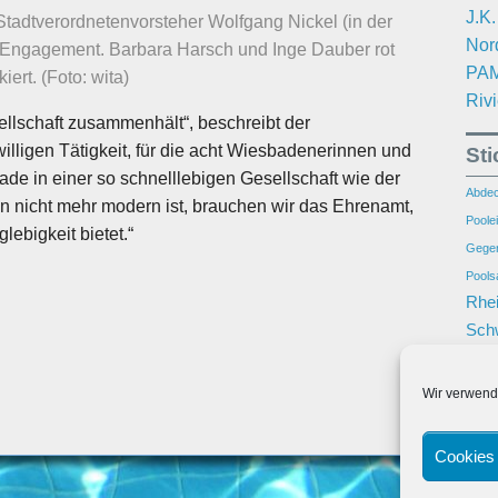
J.K
tadtverordnetenvorsteher Wolfgang Nickel (in der
Nor
ihr Engagement. Barbara Harsch und Inge Dauber rot
PAM
iert. (Foto: wita)
Riv
sellschaft zusammenhält“, beschreibt der
illigen Tätigkeit, für die acht Wiesbadenerinnen und
St
e in einer so schnelllebigen Gesellschaft wie der
Abdec
n nicht mehr modern ist, brauchen wir das Ehrenamt,
Poolei
lebigkeit bietet.“
Gegen
Pools
Rhei
Sch
Trepp
Unter
Wir verwend
Whirlp
Cookies 