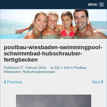
MENU
Seit mehr als 45 Jahren im Rhein-Main-Gebiet
Dauber Schwimmanlagen
Dauber Schwimmanlagen GmbH
GmbH
Leistungen
Service
poolbau-wiesbaden-swimmingpool-
Produkte
schwimmbad-hubschrauber-
Öffnungszeiten
fertigbecken
Published
27. Februar 2014
at
315 × 420
in
Poolbau
AGBs
Wiesbaden: Hubschraubereinsatz
.
Kontakt
Previous
Next
Impressum / Datenschutz