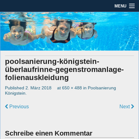
MENU
Seit mehr als 45 Jahren im Rhein-Main-Gebiet
Dauber Schwimmanlagen
Dauber Schwimmanlagen GmbH
GmbH
Leistungen
Service
poolsanierung-königstein-
Produkte
überlaufrinne-gegenstromanlage-
Öffnungszeiten
folienauskleidung
Published
2. März 2018
at
650 × 488
in
Poolsanierung
AGBs
Königstein
.
Kontakt
Previous
Next
Impressum / Datenschutz
Schreibe einen Kommentar