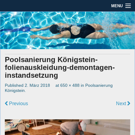
MENU
Seit mehr als 45 Jahren im Rhein-Main-Gebiet
Dauber Schwimmanlagen
Dauber Schwimmanlagen GmbH
GmbH
Leistungen
Service
Poolsanierung Königstein-
Produkte
folienauskleidung-demontagen-
Öffnungszeiten
instandsetzung
Published
2. März 2018
at
650 × 488
in
Poolsanierung
AGBs
Königstein
.
Kontakt
Previous
Next
Impressum / Datenschutz