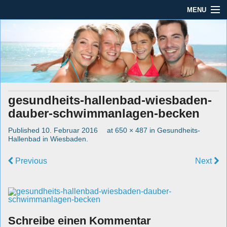
MENU
Seit mehr als 45 Jahren im Rhein-Main-Gebiet
Dauber Schwimmanlagen
Dauber Schwimmanlagen GmbH
GmbH
Leistungen
Service
gesundheits-hallenbad-wiesbaden-
Produkte
dauber-schwimmanlagen-becken
Öffnungszeiten
Published
10. Februar 2016
at
650 × 487
in
Gesundheits-
Hallenbad in Wiesbaden
.
AGBs
Previous
Next
Kontakt
Impressum / Datenschutz
Schreibe einen Kommentar