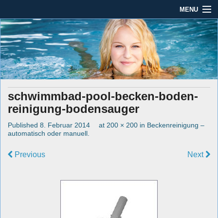
MENU
Seit mehr als 45 Jahren im Rhein-Main-Gebiet
Dauber Schwimmanlagen
Dauber Schwimmanlagen GmbH
GmbH
Leistungen
Service
schwimmbad-pool-becken-boden-
Produkte
reinigung-bodensauger
Öffnungszeiten
Published
8. Februar 2014
at
200 × 200
in
Beckenreinigung –
automatisch oder manuell
.
AGBs
Previous
Next
Kontakt
Impressum / Datenschutz