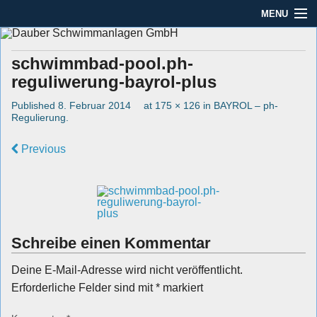
MENU
Seit mehr als 45 Jahren im Rhein-Main-Gebiet
Dauber Schwimmanlagen
Dauber Schwimmanlagen GmbH
GmbH
schwimmbad-pool.ph-
Leistungen
reguliwerung-bayrol-plus
Published
8. Februar 2014
at
175 × 126
in
BAYROL – ph-
Service
Regulierung
.
Produkte
Previous
Öffnungszeiten
AGBs
Kontakt
Schreibe einen Kommentar
Impressum / Datenschutz
Deine E-Mail-Adresse wird nicht veröffentlicht.
Erforderliche Felder sind mit
*
markiert