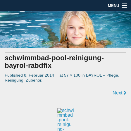
MENU
Seit mehr als 45 Jahren im Rhein-Main-Gebiet
Dauber Schwimmanlagen
Dauber Schwimmanlagen GmbH
GmbH
Leistungen
Service
schwimmbad-pool-reinigung-
Produkte
bayrol-rabdfix
Öffnungszeiten
Published
8. Februar 2014
at
57 × 100
in
BAYROL – Pflege,
Reinigung, Zubehör
.
AGBs
Next
Kontakt
Impressum / Datenschutz