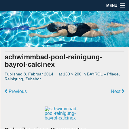
MENU
Seit mehr als 45 Jahren im Rhein-Main-Gebiet
Dauber Schwimmanlagen
Dauber Schwimmanlagen GmbH
GmbH
Leistungen
Service
schwimmbad-pool-reinigung-
Produkte
bayrol-calcinex
Öffnungszeiten
Published
8. Februar 2014
at
139 × 200
in
BAYROL – Pflege,
Reinigung, Zubehör
.
AGBs
Previous
Next
Kontakt
Impressum / Datenschutz