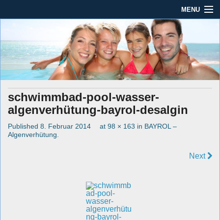
MENU
Seit mehr als 45 Jahren im Rhein-Main-Gebiet
Dauber Schwimmanlagen
Dauber Schwimmanlagen GmbH
GmbH
Leistungen
Service
schwimmbad-pool-wasser-
Produkte
algenverhütung-bayrol-desalgin
Öffnungszeiten
Published
8. Februar 2014
at
98 × 163
in
BAYROL –
Algenverhütung
.
AGBs
Next
Kontakt
Impressum / Datenschutz