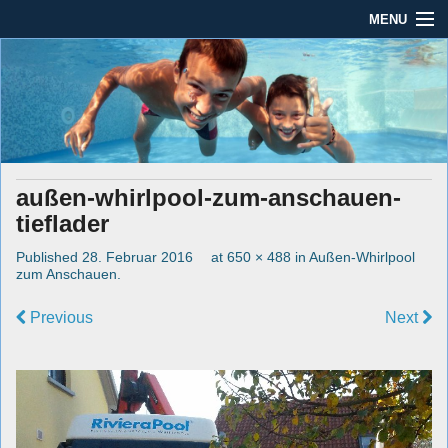
MENU
Seit mehr als 45 Jahren im Rhein-Main-Gebiet
Dauber Schwimmanlagen
Dauber Schwimmanlagen GmbH
GmbH
Leistungen
Service
außen-whirlpool-zum-anschauen-
Produkte
tieflader
Öffnungszeiten
Published
28. Februar 2016
at
650 × 488
in
Außen-Whirlpool
zum Anschauen
.
AGBs
Previous
Next
Kontakt
Impressum / Datenschutz