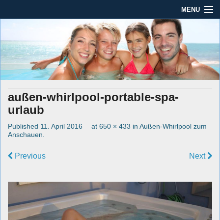
MENU
Seit mehr als 45 Jahren im Rhein-Main-Gebiet
Dauber Schwimmanlagen
Dauber Schwimmanlagen GmbH
GmbH
Leistungen
Service
außen-whirlpool-portable-spa-
Produkte
urlaub
Öffnungszeiten
Published
11. April 2016
at
650 × 433
in
Außen-Whirlpool zum
Anschauen
.
AGBs
Previous
Next
Kontakt
Impressum / Datenschutz